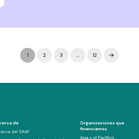
1
2
3
…
12
Next
cerca de
Organizaciones que
financiamos
cerca del SAAF
Asia y el Pacífico