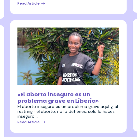
Read Article
27 abril 2026
«El aborto inseguro es un
problema grave en Liberia»
El aborto inseguro es un problema grave aquí y, al
restringir el aborto, no lo detienes, solo lo haces
inseguro.…
Read Article