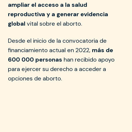
ampliar el acceso a la salud
reproductiva y a generar evidencia
global
vital sobre el aborto.
Desde el inicio de la convocatoria de
financiamiento actual en 2022,
más de
600 000 personas
han recibido apoyo
para ejercer su derecho a acceder a
opciones de aborto.
El 25% a América Latina y el Caribe, el 22% a Asia y el
Pacífico, el 6% a Europa del Este y Asia Central, y el
2% a África del Norte y Oriente Medio.