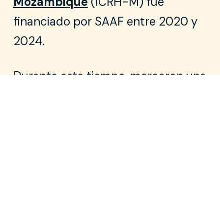
Mozambique
(ICRH-M) fue
financiado por SAAF entre 2020 y
2024.
Durante este tiempo, marcaron una
gran diferencia en la prestación de
servicios de aborto seguro en
Mozambique, al permitir
el acceso
a servicios de aborto seguro a
casi 5500 mujeres y niñas
.
Nuestro nuevo
recurso
«Compartir