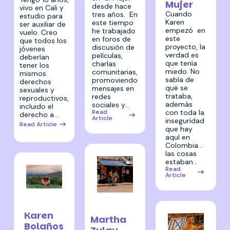
Mujer
desde hace
vivo en Cali y
Cuando
tres años. En
estudio para
Karen
este tiempo
ser auxiliar de
empezó en
he trabajado
vuelo. Creo
este
en foros de
que todos los
proyecto, la
discusión de
jóvenes
verdad es
películas,
deberían
que tenía
charlas
tener los
miedo. No
comunitarias,
mismos
sabía de
promoviendo
derechos
qué se
mensajes en
sexuales y
trataba,
redes
reproductivos,
además
sociales y…
incluido el
Read
con toda la
derecho a…
Article
inseguridad
Read Article
que hay
aquí en
Colombia…
las cosas
estaban…
Read
Article
23 febrero
23 febrero
2022
2022
Karen
Martha
Bolaños