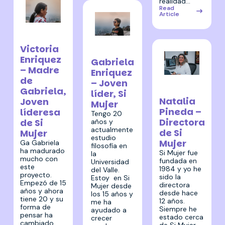
realidad…
Read
Article
23 febrero
2022
23 febrero
Victoria
2022
Enriquez
Gabriela
– Madre
Enriquez
de
23 febrero
– Joven
Gabriela,
2022
líder, Si
Natalia
Joven
Mujer
Pineda –
líderesa
Tengo 20
Directora
de Si
años y
actualmente
de Si
Mujer
estudio
Mujer
Ga Gabriela
filosofía en
ha madurado
Si Mujer fue
la
mucho con
fundada en
Universidad
este
1984 y yo he
del Valle.
proyecto.
sido la
Estoy en Si
Empezó de 15
directora
Mujer desde
años y ahora
desde hace
los 15 años y
tiene 20 y su
12 años.
me ha
forma de
Siempre he
ayudado a
pensar ha
estado cerca
crecer
cambiado