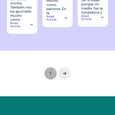
de Si Mujer
mucho
mucho.
porque mi
como
También nos
madre fue la
persona. En
ha aportado
fundadora y…
la…
mucho
Read
Read
Article
como…
Article
Read
Article
1
Next