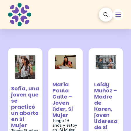
23 febrero
23 febrero
2022
2022
23 febrero 2022
María
Leidy
Sofia, una
Paula
Muñoz –
joven que
Calle –
Madre
se
Joven
de
practicó
líder, Si
Karen,
un aborto
Mujer
joven
en Si
lideresa
Tengo 19
Mujer
años y estoy
de Si
en Si Mujer
Tengo 18 años,