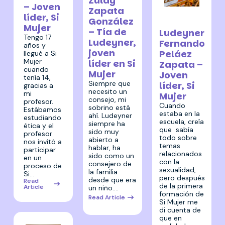
Zulay
– Joven
Zapata
23 febrero
líder, Si
González
2022
Mujer
– Tía de
Ludeyner
Tengo 17
Ludeyner,
Fernando
años y
joven
Peláez
llegué a Si
Mujer
líder en Si
Zapata –
cuando
Mujer
Joven
tenía 14,
Siempre que
líder, Si
gracias a
necesito un
mi
Mujer
consejo, mi
profesor.
Cuando
sobrino está
Estábamos
estaba en la
ahí. Ludeyner
estudiando
escuela, creía
siempre ha
ética y el
que sabía
sido muy
profesor
todo sobre
abierto a
nos invitó a
temas
hablar, ha
participar
relacionados
sido como un
en un
con la
consejero de
proceso de
sexualidad,
la familia
Si…
pero después
desde que era
Read
de la primera
Article
un niño.…
formación de
Read Article
Si Mujer me
di cuenta de
que en