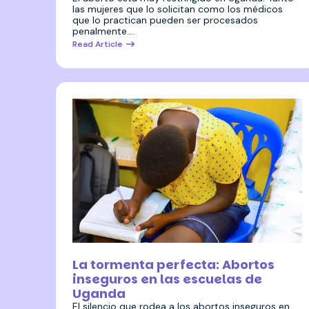
las mujeres que lo solicitan como los médicos
que lo practican pueden ser procesados
penalmente.…
Read Article
8 agosto 2024
La tormenta perfecta: Abortos
inseguros en las escuelas de
Uganda
El silencio que rodea a los abortos inseguros en