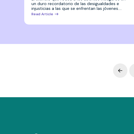
un duro recordatorio de las desigualdades e
injusticias a las que se enfrentan las jóvenes.…
Read Article
Prev