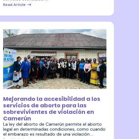
Read Article
18 julio 2024
Mejorando la accesibilidad a los
servicios de aborto para las
sobrevivientes de violación en
Camerún
La ley del aborto de Camerún permite el aborto
legal en determinadas condiciones, como cuando
el embarazo es resultado de una violación.…