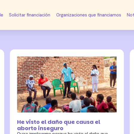
de
Solicitar financiación
Organizaciones que financiamos
Not
23 octubre 2024
He visto el daño que causa el
aborto inseguro
Quise implicarme porque he visto el daño que