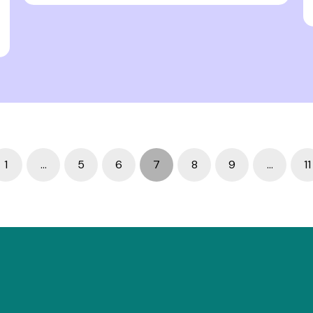
1
…
5
6
7
8
9
…
11