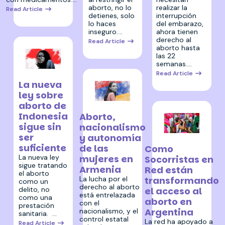
aborto, no lo
realizar la
Read Article
detienes, solo
interrupción
lo haces
del embarazo,
inseguro.…
ahora tienen
derecho al
Read Article
aborto hasta
las 22
semanas.…
Read Article
9 febrero 2026
La nueva
ley sobre
aborto de
3 febrero 2026
Indonesia
Aborto,
sigue sin
nacionalismo
ser
y autonomía
21 enero 2026
suficiente
de las
Como
La nueva ley
mujeres en
Socorristas en
sigue tratando
Armenia
Red están
el aborto
transformando
La lucha por el
como un
derecho al aborto
el acceso al
delito, no
está entrelazada
como una
aborto en
con el
prestación
Argentina
nacionalismo, y el
sanitaria. …
control estatal
La red ha apoyado a
Read Article