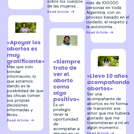
sobre los cuerpos
más de 100.000
de las mujeres.…
personas en toda
Read Article
Argentina, con un
proceso basado en el
cuidado, el respeto y
la autonomía.…
Read Article
11 diciembre 2025
«Apoyar los
abortos es
11 diciembre
muy
2025
gratificante»
«Siempre
Más que solo
trato de
11 diciembre 2025
brindar
ver el
«Llevo 10 años
información, lo
aborto
acompañando
que estamos
como
dando es la
abortos»
posibilidad de que
algo
Ser una
las chicas tomen
positivo»
acompañante de
sus propias
abortos es mi forma
Es un
decisiones
de transmitir ese
privilegio
informadas y
amor que me hubiera
tener la
libres.…
gustado que me
oportunidad
Read Article
transmitieran a mí en
de
algún momento.…
acompañar a
Read Article
alguien en un