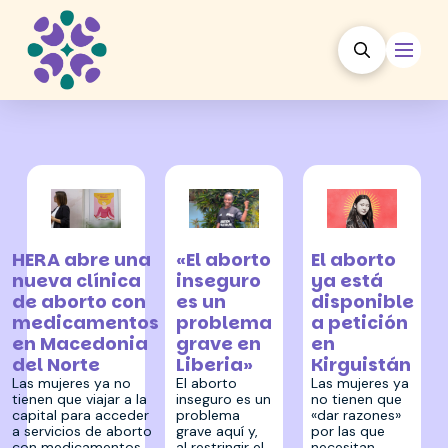
24 julio 2026
27 abril 2026
24 marzo 2026
HERA abre una
«El aborto
El aborto
nueva clínica
inseguro
ya está
de aborto con
es un
disponible
medicamentos
problema
a petición
en Macedonia
grave en
en
del Norte
Liberia»
Kirguistán
Las mujeres ya no
El aborto
Las mujeres ya
tienen que viajar a la
inseguro es un
no tienen que
capital para acceder
problema
«dar razones»
a servicios de aborto
grave aquí y,
por las que
con medicamentos.…
al restringir el
necesitan