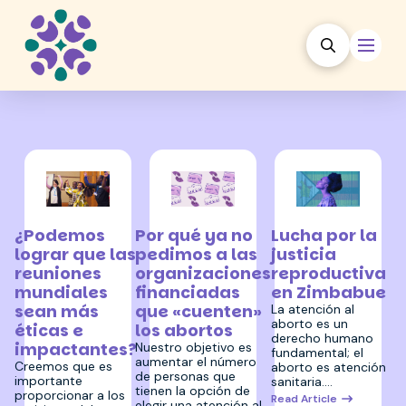
12 septiembre 2023
15 noviembre 2023
26 octubre 2023
Lucha por la
¿Podemos
Por qué ya no
justicia
lograr que las
pedimos a las
reproductiva
reuniones
organizaciones
en Zimbabue
mundiales
financiadas
sean más
que «cuenten»
La atención al
aborto es un
éticas e
los abortos
derecho humano
impactantes?
Nuestro objetivo es
fundamental; el
aumentar el número
Creemos que es
aborto es atención
de personas que
importante
sanitaria.…
tienen la opción de
proporcionar a los
Read Article
elegir una atención al