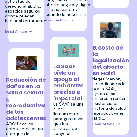
activistas del
aborto segura y digna
derecho al aborto
si la necesitan y
espacios seguros
cuando la necesiten.…
donde puedan
Read Article
hablar abiertamente.
…
Read Article
8 agosto 2023
El coste de
la
legalización
18 agosto 2023
La SAAF
del aborto
pide un
en Haití
24 agosto 2023
apoyo al
Reducción de
Nègès Mawon,
socio financiado
embarazo
daños en la
por la SAAF,
preciso e
salud sexual
ayuda a las
imparcial
y
mujeres a recibir
asistencia en
La SAAF se une
reproductiva
materia de salud
a los
de los
reproductiva en
llamamientos
adolescentes
Haití.…
para garantizar
que los
AOGU explica
Read Article
servicios de
cómo emplean un
apoyo al
enfoque de