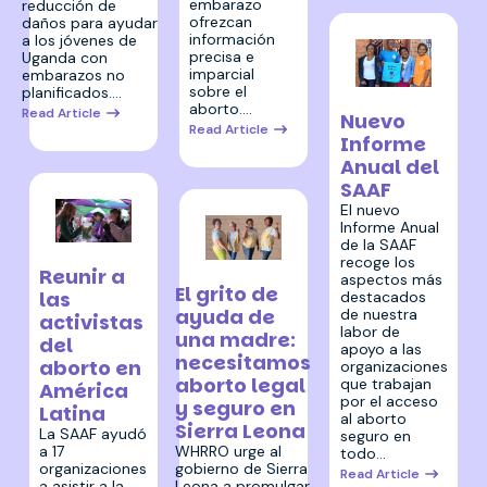
embarazo
reducción de
ofrezcan
daños para ayudar
información
a los jóvenes de
precisa e
Uganda con
imparcial
embarazos no
sobre el
planificados.…
15 junio 2023
aborto.…
Read Article
Nuevo
Read Article
Informe
Anual del
SAAF
El nuevo
Informe Anual
de la SAAF
28 julio 2023
recoge los
5 julio 2023
Reunir a
aspectos más
El grito de
las
destacados
ayuda de
de nuestra
activistas
labor de
una madre:
del
apoyo a las
necesitamos
aborto en
organizaciones
aborto legal
que trabajan
América
por el acceso
y seguro en
Latina
al aborto
Sierra Leona
La SAAF ayudó
seguro en
a 17
WHRRO urge al
todo…
organizaciones
gobierno de Sierra
Read Article
a asistir a la
Leona a promulgar