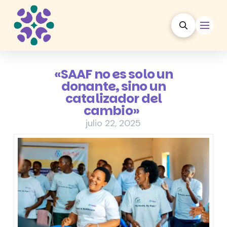
«SAAF no es solo un
donante, sino un
catalizador del
cambio»
julio 22, 2025