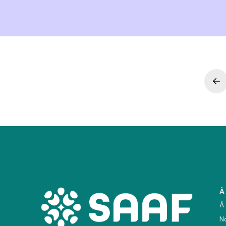
Pr
À
À
N