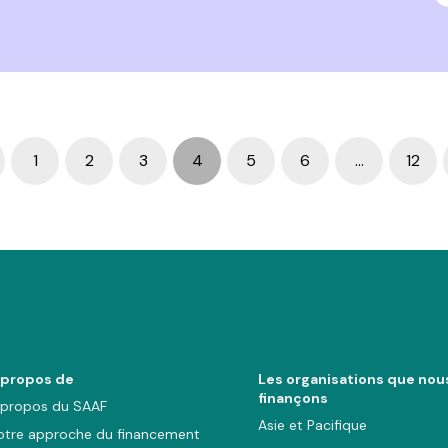
1
2
3
4
5
6
…
12
ev
 propos de
Les organisations que nou
finançons
 propos du SAAF
Asie et Pacifique
otre approche du financement