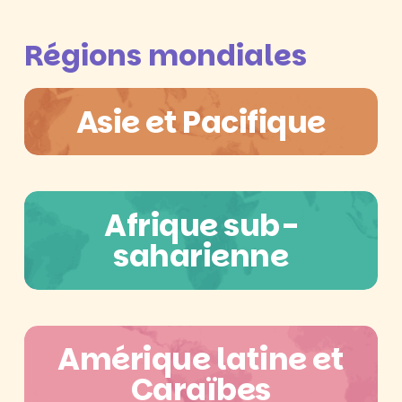
Régions mondiales
Asie et Pacifique
Afrique sub-
saharienne
Amérique latine et
Caraïbes