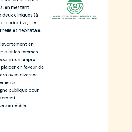
es, en mettant
e deux cliniques (à
 reproductive, des
rnelle et néonatale.
à l'avortement en
ible et les femmes
pour interrompre
 plaider en faveur de
llera avec diverses
rtements
gne publique pour
ortement
e santé à la