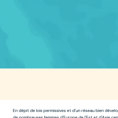
En dépit de lois permissives et d'un réseau bien dével
de nombreuses femmes d'Europe de l'Est et d'Asie cen