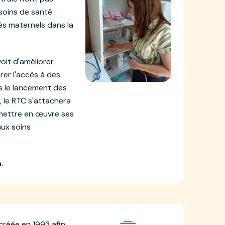
soins de santé
ès maternels dans la
oit d'améliorer
rer l'accès à des
s le lancement des
, le RTC s'attachera
 mettre en œuvre ses
aux soins
n
.
créée en 1993 afin