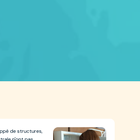
oppé de structures,
trale n'ont pas