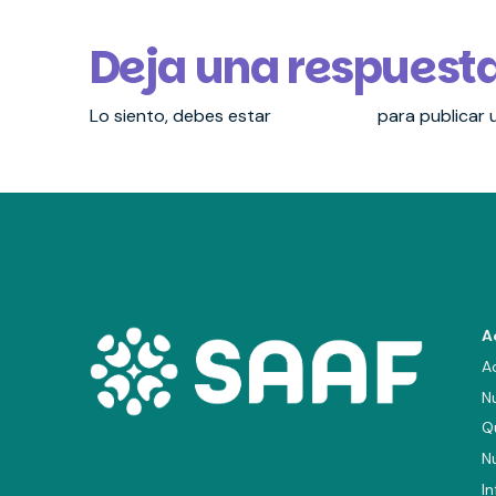
Deja una respuest
Lo siento, debes estar
conectado
para publicar 
A
A
N
Q
N
I