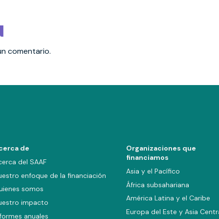
a
un comentario.
cerca de
Organizaciones que
financiamos
cerca del SAAF
Asia y el Pacífico
uestro enfoque de la financiación
África subsahariana
uienes somos
América Latina y el Caribe
uestro impacto
Europa del Este y Asia Centr
nformes anuales