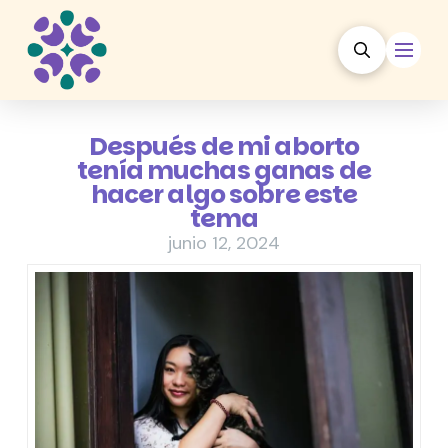
Después de mi aborto
tenía muchas ganas de
hacer algo sobre este
tema
junio 12, 2024