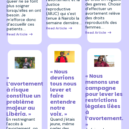
queer ne se font
des genres. Choisir
Justice
plus soigner
d’effectuer un
reproductive
lorsqu’elles en ont
avortement relève
(ARJC) qui s’est
besoin. Je
des droits
tenue à Nairobi la
m’efforce donc
reproductifs des
semaine dernière.…
d’accueillir ces
femmes.…
Read Article
patients.…
Read Article
Read Article
27 avril 2026
27 avril 2026
« Nous
27 avril 2026
« Nous
devrions
«
menons une
tous nous
L’avortement
campagne
lever et
à risque
pour lever les
faire
constitue un
restrictions
entendre
problème
légales liées
notre
majeur au
à
voix. »
Libéria. »
l’avortement.
Quand j’étais
En restreignant
»
jeune, même
l’accès à
parler des
l’avortement, on