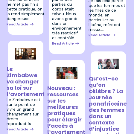
Je fais cela parce
parties du
ne met pas fin à
que les femmes et
corps était
cette pratique, on
les filles de ce
tabou. Nous
la rend simplement
monde, en
avons grandi
dangereuse.…
particulier au
dans un
Read Article
Libéria, méritent
environnement
mieux.…
très restrictif
Read Article
et contrôlé.…
Read Article
18 novembre 2025
Le
30 juillet 2025
Zimbabwe
Qu’est-ce
va changer
4 septembre 2025
qu’on
sa loi sur
Nouveau :
célèbre ? La
l’avortement
ressources
Journée
Le Zimbabwe est
sur les
panafricaine
sur le point de
meilleures
des femmes
vivre un grand
pratiques
changement sur
dans un
pour élargir
droits
contexte
reproductifs. …
l’accès à
d’injustice
Read Article
l’avortement