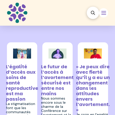
26 juin 2026
27 avril 2026
7 juillet 2026
Le futur de
« Je peux dire
L’égalité
l’accès à
avec fierté
d’accès aux
l’avortement
qu’il y a eu un
soins de
sécurisé est
changement
santé
entre nos
dans les
reproductive
mains
attitudes
est ma
envers
passion
Nous sommes
encore sous le
l’avortement.
La stigmatisation
charme de la
font que les
»
Conférence sur
communautés
Je crois en l’egalité
l’avortement et la