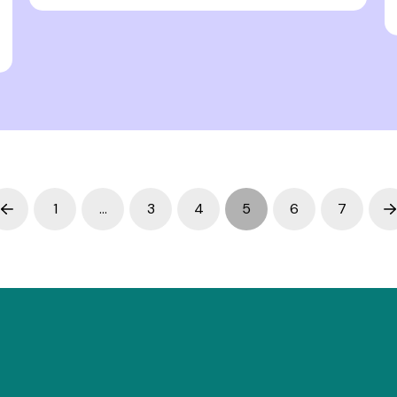
1
…
3
4
5
6
7
Prev
N