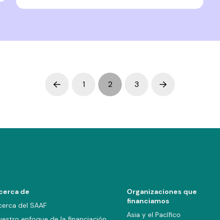
1
2
3
Prev
Next
cerca de
Organizaciones que
financiamos
cerca del SAAF
Asia y el Pacífico
uestro enfoque de la financiación