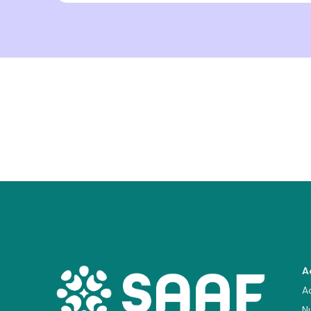
A
A
N