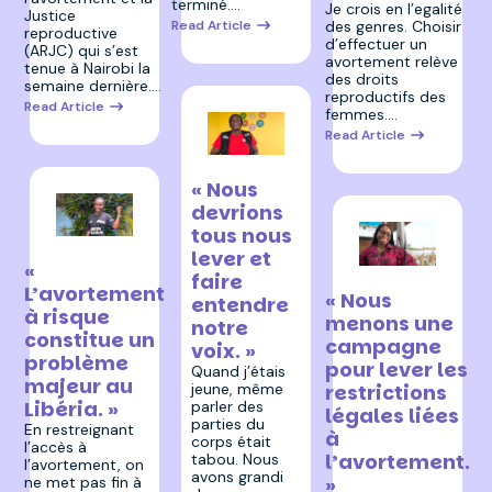
terminé.…
Je crois en l’egalité
Justice
Read Article
des genres. Choisir
reproductive
d’effectuer un
(ARJC) qui s’est
avortement relève
tenue à Nairobi la
des droits
semaine dernière.…
reproductifs des
Read Article
femmes.…
Read Article
27 avril 2026
« Nous
devrions
tous nous
27 avril 2026
lever et
«
27 avril 2026
faire
L’avortement
« Nous
entendre
à risque
menons une
notre
constitue un
campagne
voix. »
problème
pour lever les
Quand j’étais
majeur au
restrictions
jeune, même
Libéria. »
parler des
légales liées
parties du
En restreignant
à
corps était
l’accès à
l’avortement.
tabou. Nous
l’avortement, on
avons grandi
»
ne met pas fin à