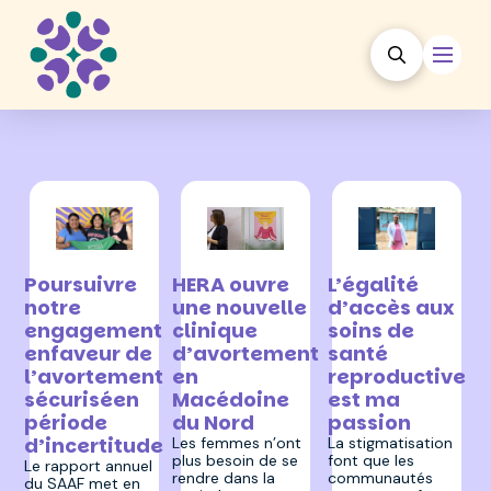
24 juillet 2026
6 août 2026
7 juillet 2026
HERA ouvre
Poursuivre
L’égalité
une nouvelle
notre
d’accès aux
clinique
engagement
soins de
d’avortement
enfaveur de
santé
en
l’avortement
reproductive
Macédoine
sécuriséen
est ma
du Nord
période
passion
d’incertitude
Les femmes n’ont
La stigmatisation
plus besoin de se
font que les
Le rapport annuel
rendre dans la
communautés
du SAAF met en