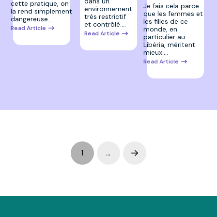
dans un
cette pratique, on
Je fais cela parce
environnement
la rend simplement
que les femmes et
très restrictif
dangereuse.…
les filles de ce
et contrôlé.…
Read Article
monde, en
Read Article
particulier au
Libéria, méritent
mieux.…
Read Article
1
…
Next