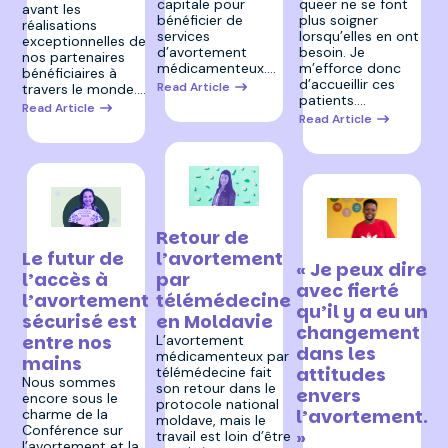
capitale pour
queer ne se font
avant les
bénéficier de
plus soigner
réalisations
services
lorsqu’elles en ont
exceptionnelles de
d’avortement
besoin. Je
nos partenaires
médicamenteux.…
m’efforce donc
bénéficiaires à
d’accueillir ces
Read Article
travers le monde.…
patients.…
Read Article
Read Article
8 juin 2026
Retour de
26 juin 2026
27 avril 2026
l’avortement
Le futur de
« Je peux dire
par
l’accès à
avec fierté
télémédecine
l’avortement
qu’il y a eu un
en Moldavie
sécurisé est
changement
entre nos
L’avortement
dans les
médicamenteux par
mains
attitudes
télémédecine fait
Nous sommes
son retour dans le
envers
encore sous le
protocole national
l’avortement.
charme de la
moldave, mais le
Conférence sur
»
travail est loin d’être
l’avortement et la