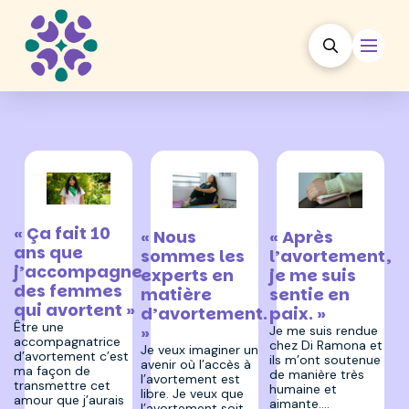
11 décembre 2025
15 octobre 2025
15 octobre 2025
« Ça fait 10
« Nous
« Après
ans que
sommes les
l’avortement,
j’accompagne
experts en
je me suis
des femmes
matière
sentie en
qui avortent »
d’avortement.
paix. »
Être une
»
Je me suis rendue
accompagnatrice
chez Di Ramona et
Je veux imaginer un
d’avortement c’est
ils m’ont soutenue
avenir où l’accès à
ma façon de
de manière très
l’avortement est
transmettre cet
humaine et
libre. Je veux que
amour que j’aurais
aimante.…
l’avortement soit