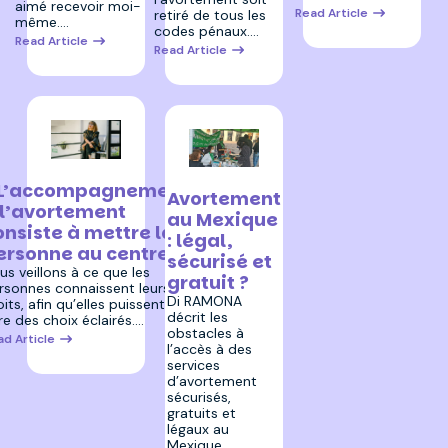
aimé recevoir moi-
Read Article
retiré de tous les
même.…
codes pénaux.…
Read Article
Read Article
 octobre 2025
4 avril 2023
L’accompagnement
Avortement
 l’avortement
au Mexique
onsiste à mettre la
: légal,
ersonne au centre.»
sécurisé et
us veillons à ce que les
gratuit ?
rsonnes connaissent leurs
Di RAMONA
oits, afin qu’elles puissent
décrit les
ire des choix éclairés.…
obstacles à
ad Article
l’accès à des
services
d’avortement
sécurisés,
gratuits et
légaux au
Mexique.…