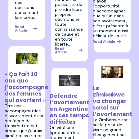
d’avoir
des
possibilité de
l’opportunité
décisions
prendre leurs
d’accompagner
concernant
propres
quelqu’un dans
leur corps.
décisions en
son avortement,
…
toute
d’être présente à
Read
connaissance
un moment aussi
Article
de cause et
délicat de sa vie.…
en toute
Read Article
liberté.…
Read
Article
11 décembre 2025
« Ça fait 10
ans que
18 novembre 2025
j’accompagne
Le
2 décembre 2025
des femmes
Zimbabwe
Défendre
qui avortent »
va changer
l’avortement
Être une
sa loi sur
en Argentine
accompagnatrice
l’avortement
en ces temps
d’avortement c’est
Le Zimbabwe est
ma façon de
difficiles
sur le point de
transmettre cet
On vit à une
vivre un grand
amour que j’aurais
époque où les
changement sur
aimé recevoir moi-
mouvements