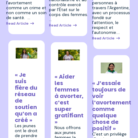
personnes à
l’avortement
contrôle exercé
travers l’Argentine,
comme un crime et
par l’État sur le
avec un processus
non comme un soin
corps des femmes.
fondé sur
de santé. …
…
l’attention, le
Read Article
Read Article
respect et
l’autonomie.…
Read Article
11 décembre
11 décembre
2025
2025
« Je
« Aider
11 décembre 2025
suis
« J’essaie
les
fière du
toujours de
femmes
réseau
voir
à avorter,
de
l’avortement
c’est
soutien
comme
super
qu’on a
quelque
gratifiant
créé »
chose de
»
Les jeunes
positif »
Nous offrons
ont le droit
aux jeunes
C’est un privilège
de prendre
femmes la