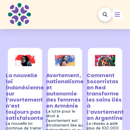
21 janvier 2026
9 février 2026
3 février 2026
Comment
La nouvelle
Avortement,
Socorristas
loi
nationalisme
en Red
indonésienne
et
transforme
sur
autonomie
les soins liés
l’avortement
des femmes
à
n’est
en Arménie
l’avortement
toujours pas
La lutte pour le
droit à
en Argentine
satisfaisante
l’avortement est
Le réseau a aidé
La nouvelle loi
étroitement liée au
plus de 100 000
continue de traiter
nationalisme et au