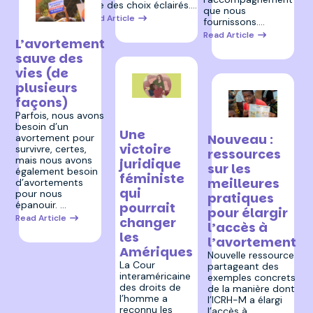
faire des choix éclairés.…
que nous
Read Article
fournissons.…
25 septembre 2025
Read Article
L’avortement
sauve des
vies (de
plusieurs
façons)
10 septembre
Parfois, nous avons
2025
4 septembre 2025
besoin d’un
Une
Nouveau :
avortement pour
victoire
survivre, certes,
ressources
mais nous avons
juridique
sur les
également besoin
féministe
meilleures
d’avortements
qui
pour nous
pratiques
épanouir. …
pourrait
pour élargir
Read Article
changer
l’accès à
les
l’avortement
Amériques
Nouvelle ressource
La Cour
partageant des
interaméricaine
exemples concrets
des droits de
de la manière dont
l’homme a
l’ICRH-M a élargi
reconnu les
l’accès à