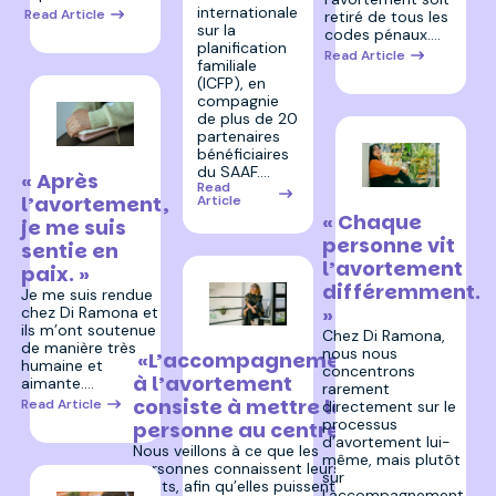
internationale
Read Article
retiré de tous les
sur la
codes pénaux.…
planification
Read Article
familiale
(ICFP), en
compagnie
de plus de 20
partenaires
bénéficiaires
15 octobre 2025
du SAAF.…
« Après
Read
15 octobre 2025
l’avortement,
Article
« Chaque
je me suis
personne vit
sentie en
l’avortement
paix. »
différemment.
Je me suis rendue
»
chez Di Ramona et
ils m’ont soutenue
Chez Di Ramona,
15 octobre 2025
de manière très
nous nous
«L’accompagnement
humaine et
concentrons
à l’avortement
aimante.…
rarement
consiste à mettre la
Read Article
directement sur le
processus
personne au centre.»
d’avortement lui-
Nous veillons à ce que les
même, mais plutôt
personnes connaissent leurs
sur
droits, afin qu’elles puissent
l’accompagnement