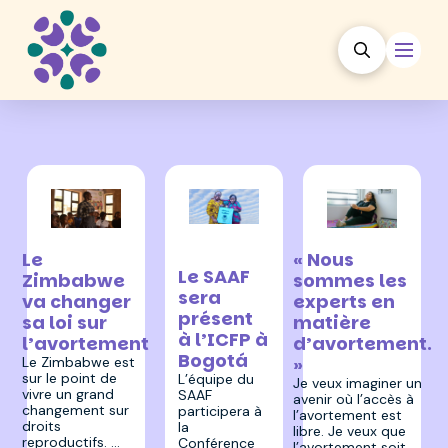
31 octobre
18 novembre 2025
15 octobre 2025
2025
Le
« Nous
Le SAAF
Zimbabwe
sommes les
sera
va changer
experts en
présent
sa loi sur
matière
à l’ICFP à
l’avortement
d’avortement.
Bogotá
»
Le Zimbabwe est
sur le point de
L’équipe du
Je veux imaginer un
vivre un grand
SAAF
avenir où l’accès à
changement sur
participera à
l’avortement est
droits
la
libre. Je veux que
reproductifs. …
Conférence
l’avortement soit