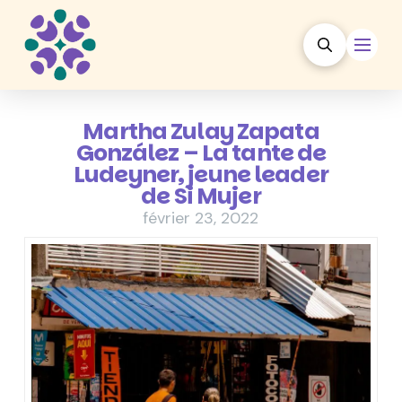
Martha Zulay Zapata
González – La tante de
Ludeyner, jeune leader
de Si Mujer
février 23, 2022