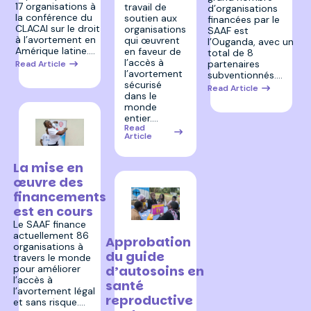
17 organisations à
travail de
d’organisations
la conférence du
soutien aux
financées par le
CLACAI sur le droit
organisations
SAAF est
à l’avortement en
qui œuvrent
l’Ouganda, avec un
Amérique latine.…
en faveur de
total de 8
l’accès à
partenaires
Read Article
l’avortement
subventionnés.…
sécurisé
Read Article
dans le
monde
entier.…
Read
Article
23 février 2023
La mise en
œuvre des
financements
est en cours
Le SAAF finance
22 février 2023
actuellement 86
Approbation
organisations à
du guide
travers le monde
d’autosoins en
pour améliorer
l’accès à
santé
l’avortement légal
reproductive
et sans risque.…