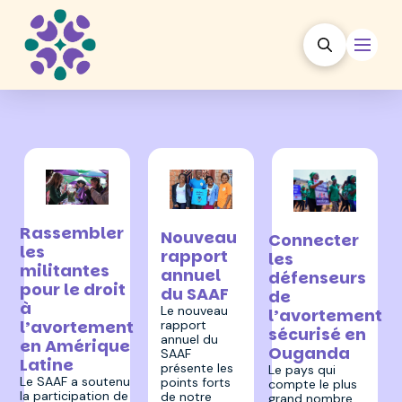
28 juillet 2023
15 juin 2023
13 avril 2023
Rassembler
Nouveau
Connecter
les
rapport
les
militantes
annuel
défenseurs
pour le droit
du SAAF
de
à
Le nouveau
l’avortement
l’avortement
rapport
sécurisé en
annuel du
en Amérique
Ouganda
SAAF
Latine
présente les
Le pays qui
Le SAAF a soutenu
points forts
compte le plus
la participation de
de notre
grand nombre