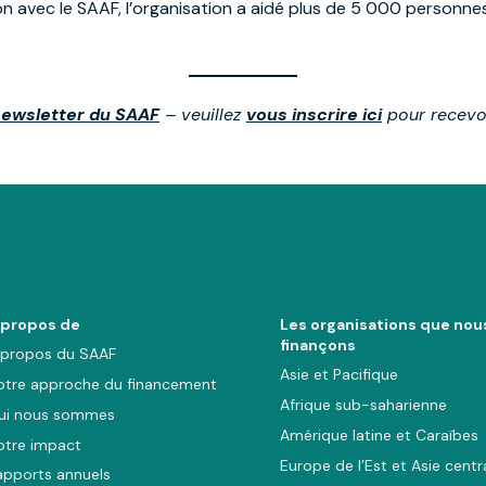
on avec le SAAF, l’organisation a aidé plus de 5 000 personn
newsletter du SAAF
– veuillez
vous inscrire ici
pour recevoi
 propos de
Les organisations que nou
finançons
 propos du SAAF
Asie et Pacifique
otre approche du financement
Afrique sub-saharienne
ui nous sommes
Amérique latine et Caraïbes
otre impact
Europe de l’Est et Asie centr
apports annuels