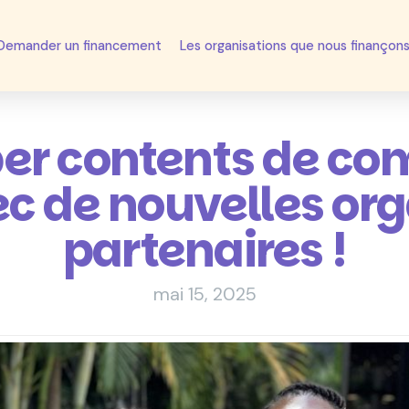
Demander un financement
Les organisations que nous finançon
per contents de c
c de nouvelles or
partenaires !
mai 15, 2025