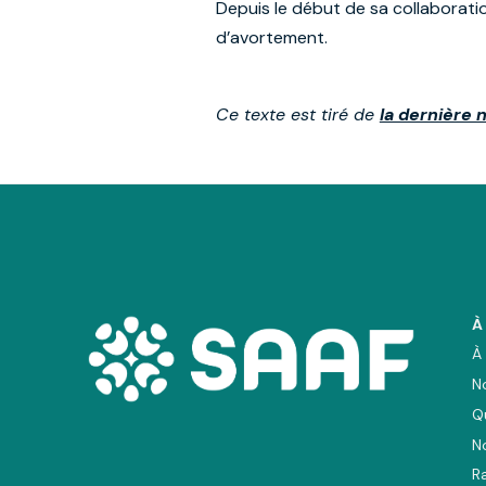
Depuis le début de sa collaborati
d’avortement.
Ce texte est tiré de
la dernière 
À
À
N
Q
N
R