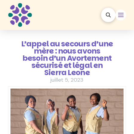
L’appel au secours d’une
mère : nous avons
besoin d’un Avortement
sécurisé et légal en
Sierra Leone
juillet 5, 2023